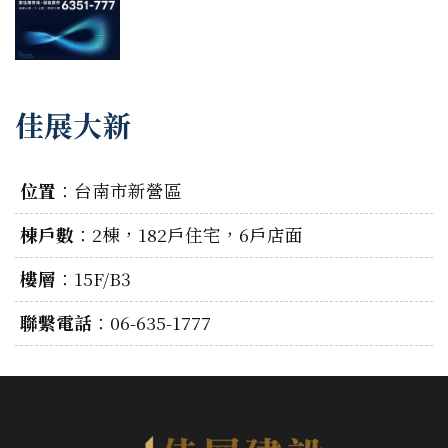
佳展大新
位置
：
台南市新營區
棟戶數
：
2棟，182戶住宅，6戶店面
樓層
：
15F/B3
聯繫電話
：
06-635-1777