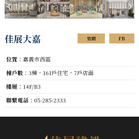
佳展大嘉
官網
FB
位置
：
嘉義市西區
棟戶數
：
3棟，161戶住宅，7戶店面
樓層
：
14F/B3
聯繫電話
：
05-285-2333